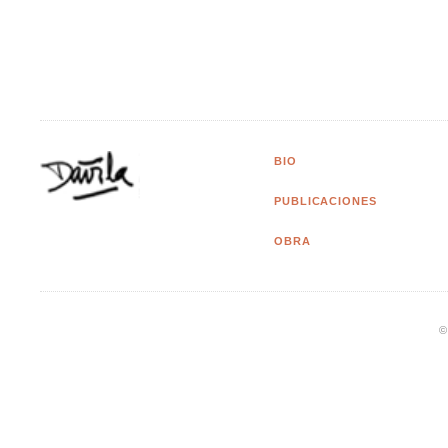
BIO
PUBLICACIONES
OBRA
©